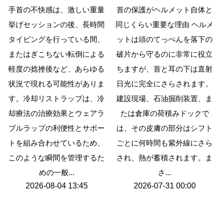
手首の不快感は、激しい重量
首の保護がヘルメット自体と
挙げセッションの後、長時間
同じくらい重要な理由 ヘルメ
タイピングを行っている間、
ットは頭のてっぺんを落下の
またはぎこちない転倒による
破片から守るのに非常に役立
軽度の捻挫後など、あらゆる
ちますが、首と耳の下は直射
状況で現れる可能性がありま
日光に完全にさらされます。
す。冷却リストラップは、冷
建設現場、石油掘削装置、ま
却療法の治療効果とウェアラ
たは倉庫の荷積みドックで
ブルラップの利便性とサポー
は、その皮膚の部分はシフト
トを組み合わせているため、
ごとに何時間も紫外線にさら
このような瞬間を管理するた
され、熱が蓄積されます。ま
めの一般...
さ...
2026-08-04 13:45
2026-07-31 00:00