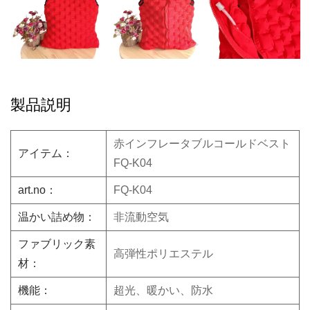
製品説明
赤インフレータブルコールドベスト
アイテム：
FQ-K04
art.no：
FQ-K04
温かい詰め物：
非流動空気
ファブリック素
高弾性ポリエステル
材：
機能：
超光、暖かい、防水