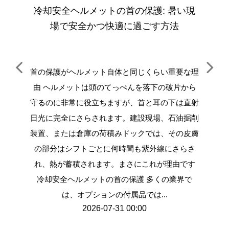
ムバ
冷却安全ヘルメットの首の保護: 暑い現
ヘル
場で安全かつ快適に過ごす方法
く
ンの
首の保護がヘルメット自体と同じくらい重要な理
優れ
たはぎ
由 ヘルメットは頭のてっぺんを落下の破片から
む理
らゆる
守るのに非常に役立ちますが、首と耳の下は直射
ット
トラッ
日光に完全にさらされます。建設現場、石油掘削
同じ
ラップ
装置、または倉庫の荷積みドックでは、その皮膚
す。
め、こ
の部分はシフトごとに何時間も紫外線にさらさ
とも
リュー
れ、熱が蓄積されます。まさにこれが理由です
直接
イスパ
冷却安全ヘルメットの首の保護 多くの業界で
より
ばる
は、オプションの付属品では...
2026-07-31 00:00