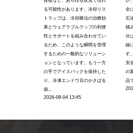
挫後など、あらゆる状況で現れ
が
る可能性があります。冷却リス
全
トラップは、冷却療法の治療効
石
果とウェアラブルラップの利便
積
性とサポートを組み合わせてい
分
るため、このような瞬間を管理
線
するための一般的なソリューシ
す
ョンとなっています。もう一方
安
の手でアイスパックを保持した
の
り、冷凍エンドウ豆のかさばる
品で
202
袋...
2026-08-04 13:45