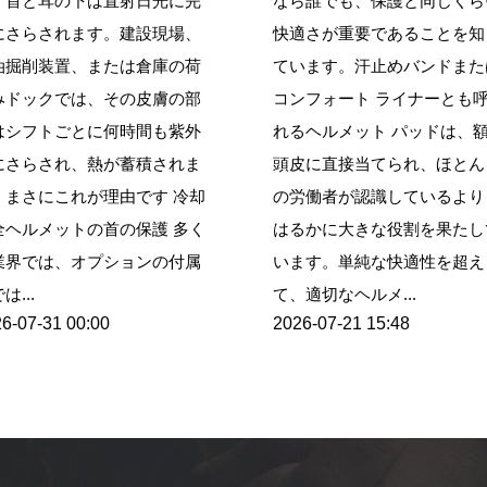
、首と耳の下は直射日光に完
なら誰でも、保護と同じくら
にさらされます。建設現場、
快適さが重要であることを知
油掘削装置、または倉庫の荷
ています。汗止めバンドまた
みドックでは、その皮膚の部
コンフォート ライナーとも
はシフトごとに何時間も紫外
れるヘルメット パッドは、
にさらされ、熱が蓄積されま
頭皮に直接当てられ、ほとん
。まさにこれが理由です 冷却
の労働者が認識しているより
全ヘルメットの首の保護 多く
はるかに大きな役割を果たし
業界では、オプションの付属
います。単純な快適性を超え
は...
て、適切なヘルメ...
6-07-31 00:00
2026-07-21 15:48