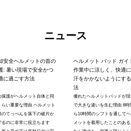
ニュース
却安全ヘルメットの首の
ヘルメット パッド ガイ
護: 暑い現場で安全かつ
作業中に涼しく、快適
適に過ごす方法
汗をかかないようにす
法
の保護がヘルメット自体と同
優れたヘルメットパッドが現
くらい重要な理由 ヘルメット
で大きな違いを生む理由 8時
頭のてっぺんを落下の破片か
ら10時間のシフトを通して
守るのに非常に役立ちます
メットを着用したことのある