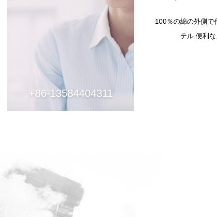
100％の綿の外側で
テル 便利
+86-13584404311