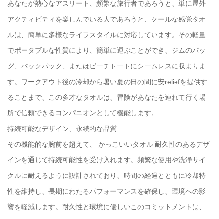
あなたが熱心なアスリート、頻繁な旅行者であろうと、単に屋外
アクティビティを楽しんでいる人であろうと、クールな感覚タオ
ルは、簡単に多様なライフスタイルに対応しています。その軽量
でポータブルな性質により、簡単に運ぶことができ、ジムのバッ
グ、バックパック、またはビーチトートにシームレスに収まりま
す。ワークアウト後の冷却から暑い夏の日の間に安reliefを提供す
ることまで、この多才なタオルは、冒険があなたを連れて行く場
所で信頼できるコンパニオンとして機能します。
持続可能なデザイン、永続的な品質
その機能的な腕前を超えて、
かっこいいタオル
耐久性のあるデザ
インを通じて持続可能性を受け入れます。頻繁な使用や洗浄サイ
クルに耐えるように設計されており、時間の経過とともに冷却特
性を維持し、長期にわたるパフォーマンスを確保し、環境への影
響を軽減します。耐久性と環境に優しいこのコミットメントは、