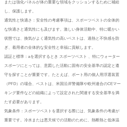
または強化パネルが体の重要な領域をクッションするために補給
し、保護します。
通気性と快適さ：安全性の考慮事項は、スポーツベストの全体的
な快適さと通気性にも及びます。激しい身体活動中、特に暖かい
状態では、換気がよく通気性の高いベストは、過熱と不快感を防
ぎ、着用者の全体的な安全性と幸福に貢献します。
認証と標準：aを選択するとき
スポーツベスト
、特にウォーター
スポーツにとっては、意図した活動に固有の安全基準の認定と遵
守を探すことが重要です。たとえば、ボート用の個人用浮選装置
（PFD）の場合、ベストは、米国沿岸警備隊や欧州連合のCEマー
キング要件などの組織によって設定された関連する安全基準を満
たす必要があります。
気象条件：スポーツベストを選択する際には、気象条件の考慮が
重要です。冷水または悪天候での活動のために、熱断熱と低体温